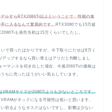
デルすらRTX2080Ti以上ということで、性能の進
で手に入るなんて驚異的です。
RTX3080でも15万超
080Tiも発売当初は15万くらいでしたし。
円くらいで買ったばかりですが、今下取りにだせば8万く
能がアップするなら買い替えはアリだと判断しまし
ォーマンスを叩き出した場合、今後2080Tiの価格は
のうちに売ったほうがいい気もしています。
はVRAMサイズが2080Tiよりも少ないところです。
VRAMがネックになる可能性は低いと思います。
使い切るようなタスクはないですし、影響は少ない