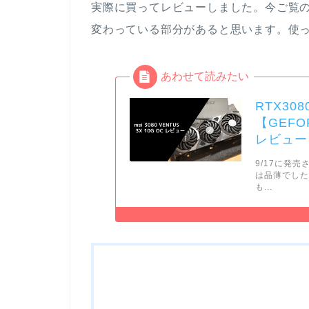
実際に買ってレビューしました。今ご覧
変わっている部分があると思います。使
RTX3
【GEFOR
レビュー
9/17に発
は品薄でした
も...