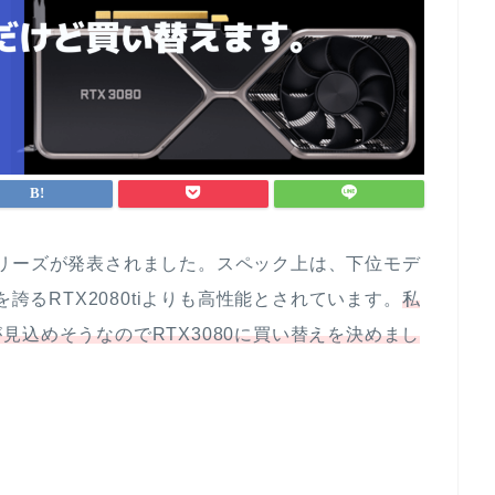
30シリーズが発表されました。スペック上は、下位モデ
を誇るRTX2080tiよりも高性能とされています。
私
見込めそうなのでRTX3080に買い替えを決めまし