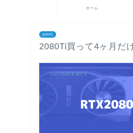
ホーム
自作PC
2080Ti買って4ヶ月だ